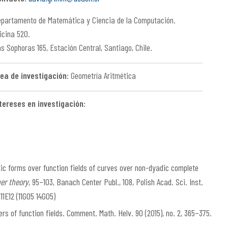
partamento de Matemática y Ciencia de la Computación.
icina 520.
s Sophoras 165, Estación Central, Santiago, Chile.
ea de investigación:
Geometría Aritmética
tereses en investigación:
tic forms over function fields of curves over non-dyadic complete
er theory
, 95–103, Banach Center Publ., 108, Polish Acad. Sci. Inst.
11E12 (11G05 14G05)
 of function fields. Comment. Math. Helv. 90 (2015), no. 2, 365–375.