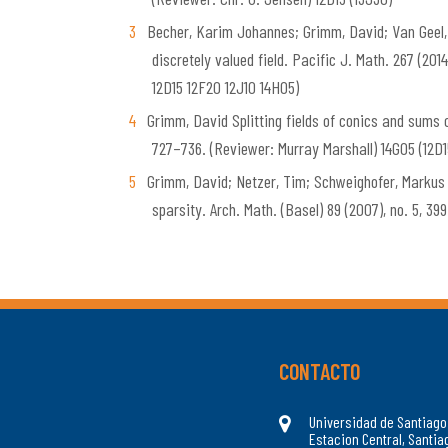
Becher, Karim Johannes; Grimm, David; Van Geel, 
discretely valued field. Pacific J. Math. 267 (20
12D15 12F20 12J10 14H05)
Grimm, David Splitting fields of conics and sums of
727–736. (Reviewer: Murray Marshall) 14G05 (12D
Grimm, David; Netzer, Tim; Schweighofer, Markus A
sparsity. Arch. Math. (Basel) 89 (2007), no. 5, 3
CONTACTO
Universidad de Santiago
Estacion Central, Santiag