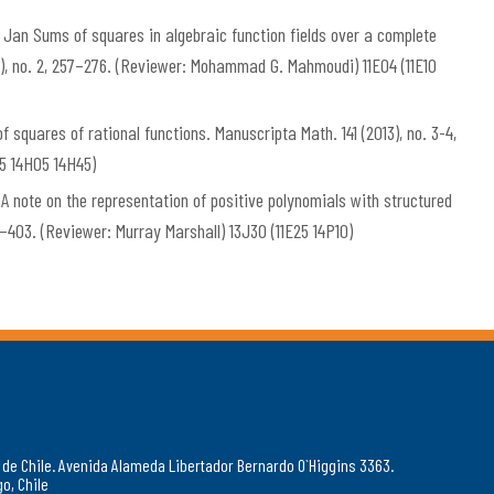
Jan Sums of squares in algebraic function fields over a complete
14), no. 2, 257–276. (Reviewer: Mohammad G. Mahmoudi) 11E04 (11E10
 squares of rational functions. Manuscripta Math. 141 (2013), no. 3-4,
15 14H05 14H45)
 note on the representation of positive polynomials with structured
99–403. (Reviewer: Murray Marshall) 13J30 (11E25 14P10)
 de Chile. Avenida Alameda Libertador Bernardo O`Higgins 3363.
o, Chile