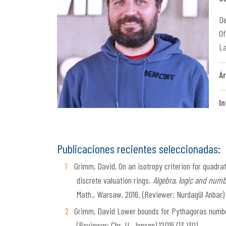
De
Of
La
Ár
In
Publicaciones recientes seleccionadas:
Grimm, David, On an isotropy criterion for quadra
discrete valuation rings.
Algebra, logic and numb
Math., Warsaw, 2016. (Reviewer: Nurdagül Anbar) 
Grimm, David Lower bounds for Pythagoras numbers
(Reviewer: Chr. U. Jensen) 12D15 (13J30)