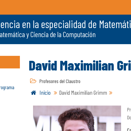
iencia en la especialidad de Matemát
temática y Ciencia de la Computación
David Maximilian G
Profesores del Claustro
programa
Inicio
David Maximilian Grimm
Pr
Do
C