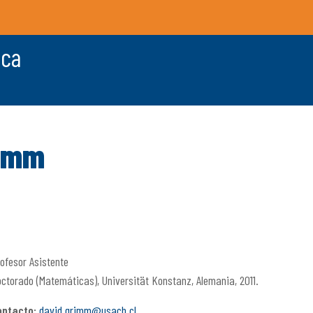
ica
rimm
ofesor Asistente
ctorado (Matemáticas), Universität Konstanz, Alemania, 2011.
ontacto:
david.grimm@usach.cl