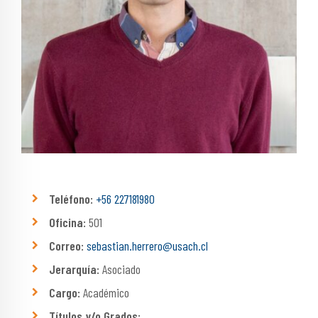
Teléfono:
+56 227181980
Oficina:
501
Correo:
sebastian.herrero@usach.cl
Jerarquía:
Asociado
Cargo:
Académico
Títulos y/o Grados: